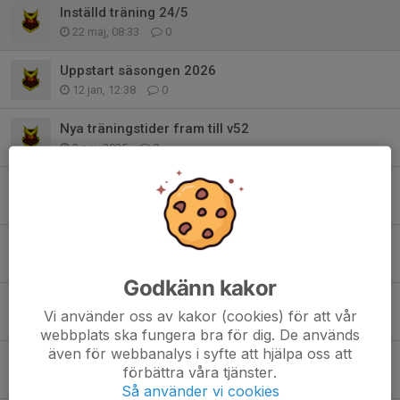
Inställd träning 24/5
22 maj, 08:33
0
Uppstart säsongen 2026
12 jan, 12:38
0
Nya träningstider fram till v52
2 nov 2025
2
Inställd träning 5/10
2 okt 2025
0
Sommaruppehåll 2025
6 jul 2025
0
Godkänn kakor
Inställd träning 22/6
Vi använder oss av kakor (cookies) för att vår
20 jun 2025
0
webbplats ska fungera bra för dig. De används
även för webbanalys i syfte att hjälpa oss att
Ingen träning söndag 2/2
förbättra våra tjänster.
29 jan 2025
0
Så använder vi cookies