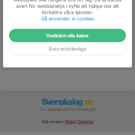
Nicklas Olofsson
även för webbanalys i syfte att hjälpa oss att
Tränare
förbättra våra tjänster.
Så använder vi cookies
072-551 60 25
nicklas.olofsson@sixt.se
Godkänn alla kakor
Susanne Hallgren
Tränare
Bara nödvändiga
070-618 18 80
suss.79@live.se
För
smarta
idrottsföreningar
Välj version:
Mobil
|
Desktop