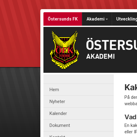
Östersunds FK
Akademi
Utvecklin
ÖSTERS
AKADEMI
Kak
Hem
På den
Nyheter
webban
Kalender
Vad 
Dokument
En kak
eller 