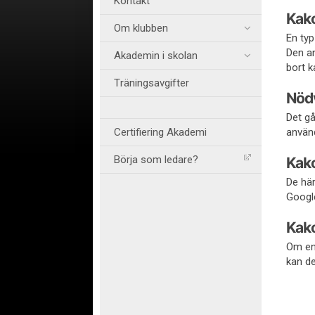
Kontakt
Kako
Om klubben
En typ
Den an
Akademin i skolan
bort k
Träningsavgifter
Nöd
Det gå
Certifiering Akademi
använd
Börja som ledare?
Kako
De här
Google
Kako
Om en 
kan d