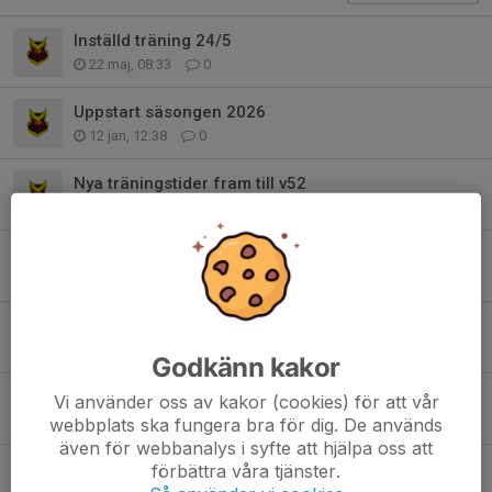
Inställd träning 24/5
22 maj, 08:33
0
Uppstart säsongen 2026
12 jan, 12:38
0
Nya träningstider fram till v52
2 nov 2025
2
Inställd träning 5/10
2 okt 2025
0
Sommaruppehåll 2025
6 jul 2025
0
Godkänn kakor
Inställd träning 22/6
Vi använder oss av kakor (cookies) för att vår
20 jun 2025
0
webbplats ska fungera bra för dig. De används
även för webbanalys i syfte att hjälpa oss att
Ingen träning söndag 2/2
förbättra våra tjänster.