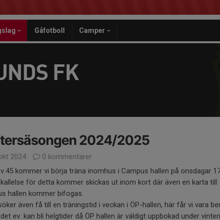
gslag
Gåfotboll
Camper
UNDS FK
ntersäsongen 2024/2025
okt 2024
0 kommentarer
 v.45 kommer vi börja träna inomhus i Campus hallen på onsdagar 17
 kallelse för detta kommer skickas ut inom kort där även en karta till
s hallen kommer bifogas.
söker även få till en träningstid i veckan i ÖP-hallen, här får vi vara b
 det ev. kan bli helgtider då ÖP hallen är väldigt uppbokad under vinte