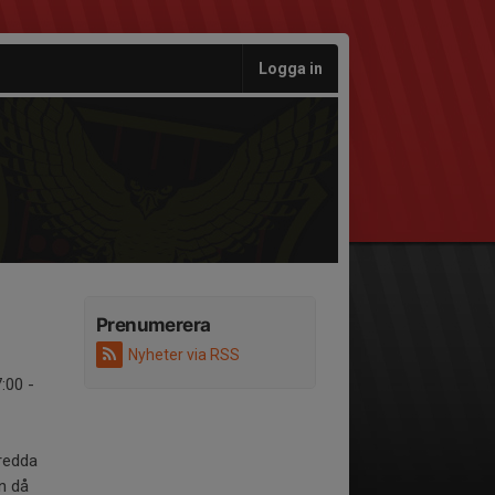
Logga in
Prenumerera
Nyheter via RSS
:00 -
eredda
rn då