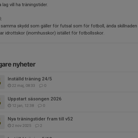
lag vill ha träningstider.
:
 samma skydd som gäller för futsal som för fotboll, ända skillnaden 
r idrottskor (inomhusskor) istället för fotbollsskor.
gare nyheter
Inställd träning 24/5
22 maj, 08:33
0
Uppstart säsongen 2026
12 jan, 12:38
0
Nya träningstider fram till v52
2 nov 2025
2