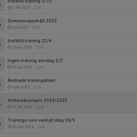
Inställd träning 5/10
2 okt 2025
0
Sommaruppehåll 2025
6 jul 2025
0
Inställd träning 22/6
20 jun 2025
0
Ingen träning söndag 2/2
29 jan 2025
0
Ändrade träningstider
6 jan 2025
0
Vintersäsongen 2024/2025
31 okt 2024
0
Tränings som vanligt idag 30/9
30 sep 2024
0