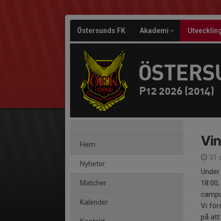
Östersunds FK
Akademi
Utvecklin
ÖSTERS
P12 2026 (2014)
Vi
Hem
31 
Nyheter
Under
Matcher
18:00,
campu
Kalender
Vi för
på att