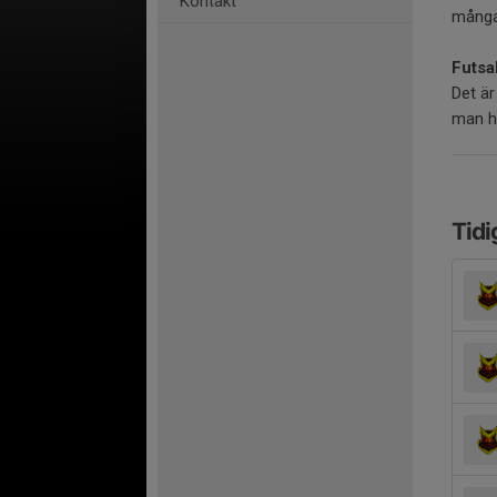
Kontakt
många 
Futsal
Det är
man ha
Tidi