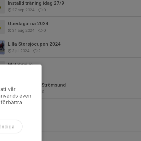
Inställd träning idag 27/9
27 sep 2024
0
Opedagarna 2024
31 aug 2024
0
Lilla Storsjöcupen 2024
3 jul 2024
2
Matchmiljö
1 jul 2024
0
Sammandrag i Strömsund
att vår
16 jun 2024
0
 används även
 förbättra
ändiga