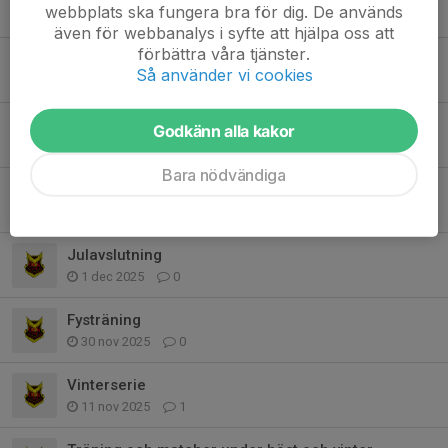
webbplats ska fungera bra för dig. De används
6 feb, 08:38
0
även för webbanalys i syfte att hjälpa oss att
förbättra våra tjänster.
Information om cuper 2026
Så använder vi cookies
2 jan, 15:32
2
Jullotterna - betalning
Godkänn alla kakor
16 dec 2025
0
Bara nödvändiga
Kommande träningar och matcher
4 dec 2025
2
Julavslutning
1 dec 2025
0
Fysträning
30 nov 2025
0
Vinterserie
11 nov 2025
1