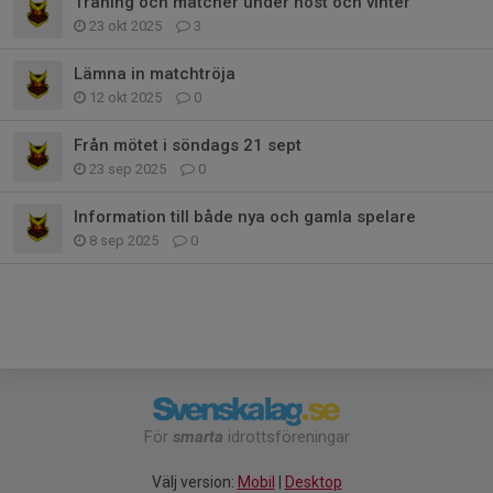
Träning och matcher under höst och vinter
23 okt 2025
3
Lämna in matchtröja
12 okt 2025
0
Från mötet i söndags 21 sept
23 sep 2025
0
Information till både nya och gamla spelare
8 sep 2025
0
För
smarta
idrottsföreningar
Välj version:
Mobil
|
Desktop