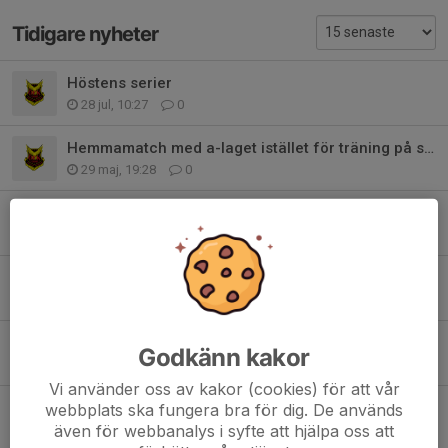
Tidigare nyheter
Höstens serier
28 jul, 10:27
0
Hemmamatch med a-laget istället för träning på söndag
29 maj, 19:28
0
Sommarens camper och läger
17 maj, 21:25
0
Biljetter till A-lagets hemmamatcher!
11 apr, 09:43
0
Sommarcuper
Godkänn kakor
6 feb, 08:38
0
Vi använder oss av kakor (cookies) för att vår
Information om cuper 2026
webbplats ska fungera bra för dig. De används
även för webbanalys i syfte att hjälpa oss att
2 jan, 15:32
2