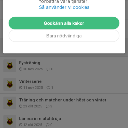
förbättra våra tjänster.
Så använder vi cookies
Jullotterna - betalning
16 dec 2025
0
Godkänn alla kakor
Kommande träningar och matcher
4 dec 2025
2
Bara nödvändiga
Julavslutning
1 dec 2025
0
Fysträning
30 nov 2025
0
Vinterserie
11 nov 2025
1
Träning och matcher under höst och vinter
23 okt 2025
3
Lämna in matchtröja
12 okt 2025
0