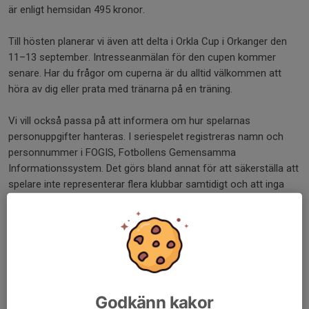
är enligt hemsidan 495 kronor.
Till hösten planerar vi även att delta i Orkla Cup i Orkanger den
11–13 september. Intresseanmälan för den cupen kommer
senare. Har du frågor om cuperna är du alltid välkommen att
höra av dig eller prata med tränarna på en träning.
Vi vill också passa på att informera om hur spelarnas
personuppgifter hanteras. I seriespelet registreras namn och
personnummer i FOGIS, Fotbollens Gemensamma
Informationssystem. Det görs bland annat för att säkerställa att
spelare inte representerar flera klubbar samtidigt och att inga
överåriga deltar. Spelarna kan själva se laguppställningar,
målskyttar och annan information i appen Min Fotboll. Under
cuper registreras spelarna med namn och födelsedatum av
samma skäl, och även där kan man se vilka som spelar och gör
mål på cupernas hemsidor. Om du har frågor om
personuppgifter och fotboll är du välkommen att kontakta
någon av tränarna.
Godkänn kakor