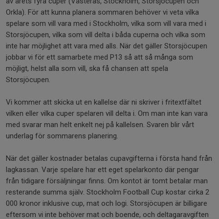
av årets fyra cuper (Västerås, Stockholm, Storsjöcupen och
Orkla). För att kunna planera sommaren behöver vi veta vilka
spelare som vill vara med i Stockholm, vilka som vill vara med i
Storsjöcupen, vilka som vill delta i båda cuperna och vilka som
inte har möjlighet att vara med alls. När det gäller Storsjöcupen
jobbar vi för ett samarbete med P13 så att så många som
möjligt, helst alla som vill, ska få chansen att spela
Storsjöcupen.
Vi kommer att skicka ut en kallelse där ni skriver i fritextfältet
vilken eller vilka cuper spelaren vill delta i. Om man inte kan vara
med svarar man helt enkelt nej på kallelsen. Svaren blir vårt
underlag för sommarens planering.
När det gäller kostnader betalas cupavgifterna i första hand från
lagkassan. Varje spelare har ett eget spelarkonto där pengar
från tidigare försäljningar finns. Om kontot är tomt betalar man
resterande summa själv. Stockholm Football Cup kostar cirka 2
000 kronor inklusive cup, mat och logi. Storsjöcupen är billigare
eftersom vi inte behöver mat och boende, och deltagaravgiften