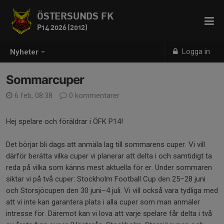
ÖSTERSUNDS FK
P14 2026 (2012)
Logga in
Nyheter
Sommarcuper
6 feb, 08:38
0 kommentarer
Hej spelare och föräldrar i ÖFK P14!
Det börjar bli dags att anmäla lag till sommarens cuper. Vi vill
därför berätta vilka cuper vi planerar att delta i och samtidigt ta
reda på vilka som känns mest aktuella för er. Under sommaren
siktar vi på två cuper: Stockholm Football Cup den 25–28 juni
och Storsjöcupen den 30 juni–4 juli. Vi vill också vara tydliga med
att vi inte kan garantera plats i alla cuper som man anmäler
intresse för. Däremot kan vi lova att varje spelare får delta i två