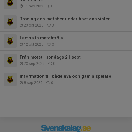
11 nov 2025
1
Träning och matcher under höst och vinter
23 okt 2025
3
Lämna in matchtröja
12 okt 2025
0
Från mötet i söndags 21 sept
23 sep 2025
0
Information till både nya och gamla spelare
8 sep 2025
0