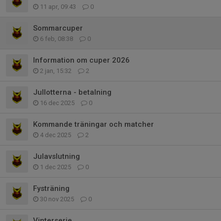
11 apr, 09:43
0
Sommarcuper
6 feb, 08:38
0
Information om cuper 2026
2 jan, 15:32
2
Jullotterna - betalning
16 dec 2025
0
Kommande träningar och matcher
4 dec 2025
2
Julavslutning
1 dec 2025
0
Fysträning
30 nov 2025
0
Vinterserie