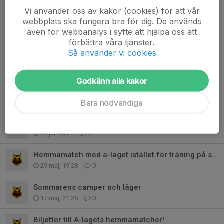
Vi använder oss av kakor (cookies) för att vår
Fotbollshälsningar Tränarna i ÖFK P14 Genom Magnus –
webbplats ska fungera bra för dig. De används
lanner.magnus@gmail.com
även för webbanalys i syfte att hjälpa oss att
förbättra våra tjänster.
Dela nyhet
Så använder vi cookies
Godkänn alla kakor
Tidigare nyheter
Bara nödvändiga
Höstens serier
28 jul, 10:27
0
Hemmamatch med a-laget istället för träning på söndag
29 maj, 19:28
0
Sommarens camper och läger
17 maj, 21:25
0
Biljetter till A-lagets hemmamatcher!