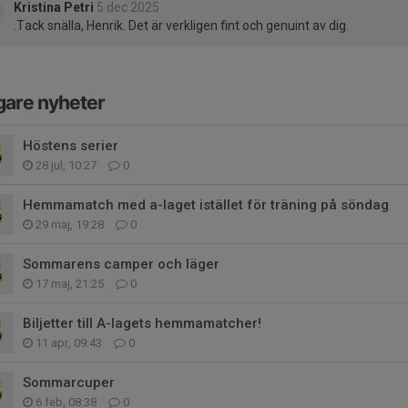
Kristina Petri
5 dec 2025
.Tack snälla, Henrik. Det är verkligen fint och genuint av dig.
gare nyheter
Höstens serier
28 jul, 10:27
0
Hemmamatch med a-laget istället för träning på söndag
29 maj, 19:28
0
Sommarens camper och läger
17 maj, 21:25
0
Biljetter till A-lagets hemmamatcher!
11 apr, 09:43
0
Sommarcuper
6 feb, 08:38
0