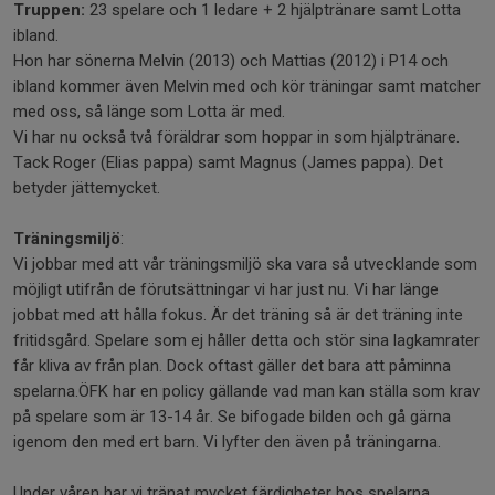
Truppen:
23 spelare och 1 ledare + 2 hjälptränare samt Lotta
ibland.
Hon har sönerna Melvin (2013) och Mattias (2012) i P14 och
ibland kommer även Melvin med och kör träningar samt matcher
med oss, så länge som Lotta är med.
Vi har nu också två föräldrar som hoppar in som hjälptränare.
Tack Roger (Elias pappa) samt Magnus (James pappa). Det
betyder jättemycket.
Träningsmiljö
:
Vi jobbar med att vår träningsmiljö ska vara så utvecklande som
möjligt utifrån de förutsättningar vi har just nu. Vi har länge
jobbat med att hålla fokus. Är det träning så är det träning inte
fritidsgård. Spelare som ej håller detta och stör sina lagkamrater
får kliva av från plan. Dock oftast gäller det bara att påminna
spelarna.ÖFK har en policy gällande vad man kan ställa som krav
på spelare som är 13-14 år. Se bifogade bilden och gå gärna
igenom den med ert barn. Vi lyfter den även på träningarna.
Under våren har vi tränat mycket färdigheter hos spelarna.