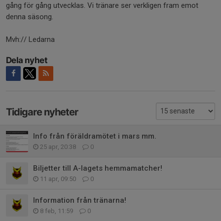
gång för gång utvecklas. Vi tränare ser verkligen fram emot
denna säsong.
Mvh:// Ledarna
Dela nyhet
Tidigare nyheter
Info från föräldramötet i mars mm.
25 apr, 20:38
0
Biljetter till A-lagets hemmamatcher!
11 apr, 09:50
0
Information från tränarna!
8 feb, 11:59
0