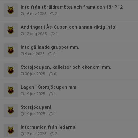
Info från föräldramötet och framtiden för P12
16 nov 2025
2
Ändringar i Ås-Cupen och annan viktig info!
12 aug 2025
1
Info gällande grupper mm.
9 aug 2025
0
Storsjöcupen, kallelser och ekonomi mm.
30 jun 2025
0
Lagen i Storsjöcupen mm.
19 jun 2025
1
Storsjöcupen!
19 jun 2025
1
Information från ledarna!
12 maj 2025
2