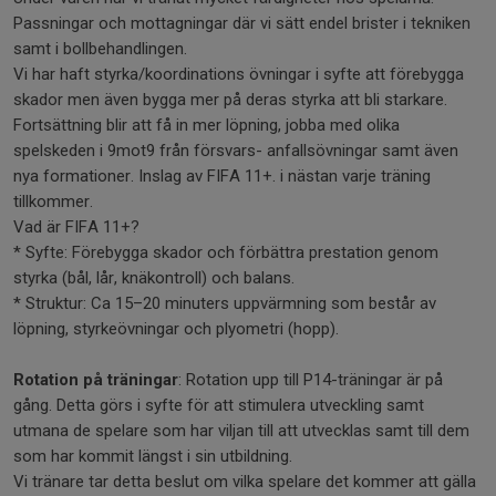
Passningar och mottagningar där vi sätt endel brister i tekniken
samt i bollbehandlingen.
Vi har haft styrka/koordinations övningar i syfte att förebygga
skador men även bygga mer på deras styrka att bli starkare.
Fortsättning blir att få in mer löpning, jobba med olika
spelskeden i 9mot9 från försvars- anfallsövningar samt även
nya formationer. Inslag av FIFA 11+. i nästan varje träning
tillkommer.
Vad är FIFA 11+?
* Syfte: Förebygga skador och förbättra prestation genom
styrka (bål, lår, knäkontroll) och balans.
* Struktur: Ca 15–20 minuters uppvärmning som består av
löpning, styrkeövningar och plyometri (hopp).
Rotation på träningar
: Rotation upp till P14-träningar är på
gång. Detta görs i syfte för att stimulera utveckling samt
utmana de spelare som har viljan till att utvecklas samt till dem
som har kommit längst i sin utbildning.
Vi tränare tar detta beslut om vilka spelare det kommer att gälla