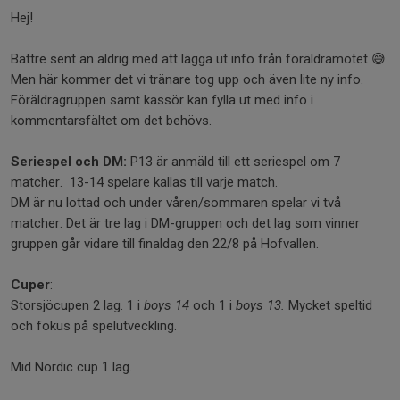
Hej!
Bättre sent än aldrig med att lägga ut info från föräldramötet 😅.
Men här kommer det vi tränare tog upp och även lite ny info.
Föräldragruppen samt kassör kan fylla ut med info i
kommentarsfältet om det behövs.
Seriespel och DM:
P13 är anmäld till ett seriespel om 7
matcher. 13-14 spelare kallas till varje match.
DM är nu lottad och under våren/sommaren spelar vi två
matcher. Det är tre lag i DM-gruppen och det lag som vinner
gruppen går vidare till finaldag den 22/8 på Hofvallen.
Cuper
:
Storsjöcupen 2 lag. 1 i
boys 14
och 1 i
boys 13.
Mycket speltid
och fokus på spelutveckling.
Mid Nordic cup 1 lag.