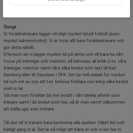
Matchvärd
Övrigt
:
Vi föräldratränare lägger otroligt mycket tid på fotboll (även
mycket administrativt). Vi är trots allt bara föräldratränare och
gör detta idéellt.
Eftersom att vi lägger mycket tid på detta och vill bara ha vårt
focus på träningar och matcher, så hänvisas all kritik (t.ex. våra
träningar, matcher samt våra olika beslut som tas) till Karl
Ramberg eller till Styrelsen i ÖFK. Det tar helt enkelt för mycket
tid och ork av oss att t.ex. behöva förklara oss kring olika beslut
som vi tar.
Vill man som förälder bli mer insatt i vårt ideella arbete som
tränare samt i de beslut som tas, så är man varmt välkommen
att ställa upp som tränare.
Till slut vill vi tränare bara berömma alla spelare. Vilket fint och
härligt gäng ni är. Det är så roligt att träna er och vi ser hur ni