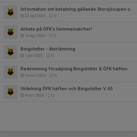
Information om betalning gällande Storsjöcupen och Hudik Cup mm!
22 apr 2025
0
Arbete på ÖFK’s hemmamatcher!
14 apr 2025
2
Bingolotter - återlämning
1 jan 2025
0
Redovisning försäljning Bingolotter & ÖFK häften
14 nov 2024
0
Utdelning ÖFK häften och Bingolotter V.45
4 nov 2024
2