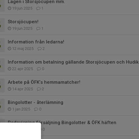
Lagen i Storsjöcupen mm.
19 jun 2025
1
Storsjöcupen!
19 jun 2025
1
Information från ledarna!
12 maj 2025
2
Information om betalning gällande Storsjöcupen och Hudi
22 apr 2025
0
Arbete på ÖFK’s hemmamatcher!
14 apr 2025
2
Bingolotter - återlämning
1 jan 2025
0
Redovisning försäljning Bingolotter & ÖFK häften
14 nov 2024
0