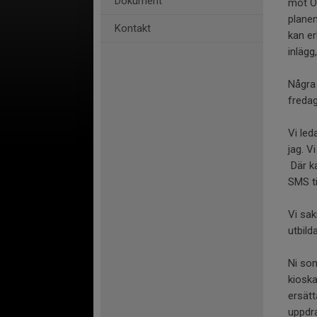
Dokument
mot Of
plane
Kontakt
kan er
inlägg
Några 
fredag
Vi led
jag. V
Där ka
SMS t
Vi sa
utbil
Ni som
kioska
ersätt
uppdra