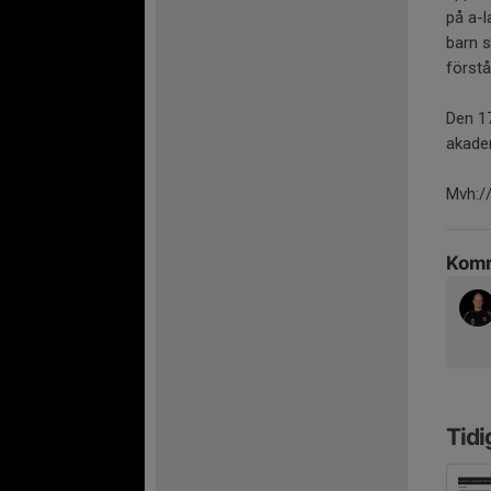
på a-l
barn s
förstå
Den 17
akade
Mvh:/
Komm
Tidi