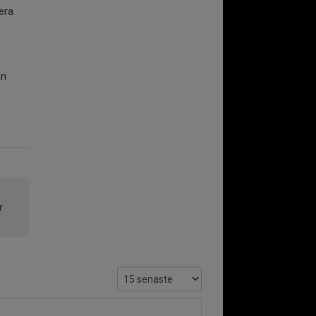
era
ån
r