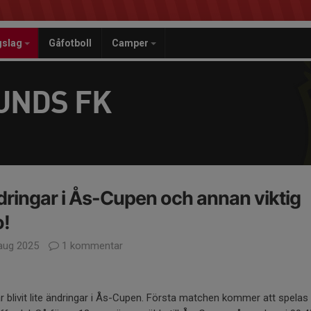
gslag
Gåfotboll
Camper
UNDS FK
ringar i Ås-Cupen och annan viktig
o!
aug 2025
1 kommentar
r blivit lite ändringar i Ås-Cupen. Första matchen kommer att spelas