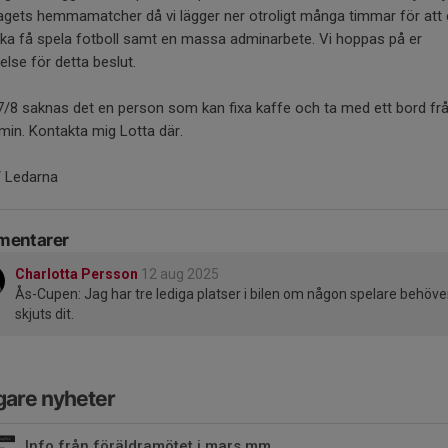
agets hemmamatcher då vi lägger ner otroligt många timmar för att 
ka få spela fotboll samt en massa adminarbete. Vi hoppas på er
else för detta beslut.
/8 saknas det en person som kan fixa kaffe och ta med ett bord fr
min. Kontakta mig Lotta där.
/ Ledarna
entarer
Charlotta Persson
12 aug 2025
Ås-Cupen: Jag har tre lediga platser i bilen om någon spelare behöve
skjuts dit.
gare nyheter
Info från föräldramötet i mars mm.