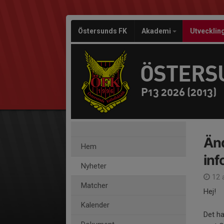
Östersunds FK
Akademi
Utvecklin
ÖSTERS
P13 2026 (2013)
Änd
Hem
inf
Nyheter
12 
Matcher
Hej!
Kalender
Det ha