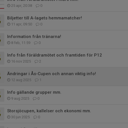
25 apr, 20:38
0
Biljetter till A-lagets hemmamatcher!
11 apr, 09:50
0
Information från tränarna!
8 feb, 11:59
0
Info från föräldramötet och framtiden för P12
16 nov 2025
2
Ändringar i Ås-Cupen och annan viktig info!
12 aug 2025
1
Info gällande grupper mm.
9 aug 2025
0
Storsjöcupen, kallelser och ekonomi mm.
30 jun 2025
0