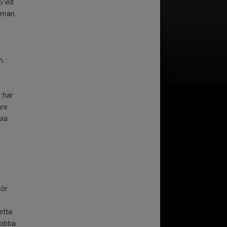
5 vid
m man
h
 har
re.
via
för
etta
jobba