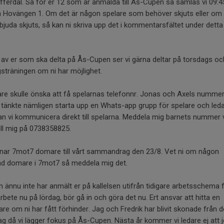
ferdal. Så för er 12 som är anmälda till Ås-Cupen så samlas vi 09:4
n Hovängen 1. Om det är någon spelare som behöver skjuts eller o
bjuda skjuts, så kan ni skriva upp det i kommentarsfältet under detta
,
av er som ska delta på Ås-Cupen ser vi gärna deltar på torsdags oc
sträningen om ni har möjlighet.
are skulle önska att få spelarnas telefonnr. Jonas och Axels nummer
i tänkte nämligen starta upp en Whats-app grupp för spelare och leda
n vi kommunicera direkt till spelarna. Meddela mig barnets nummer 
ill mig på 0738358825.
knar 7mot7 domare till vårt sammandrag den 23/8. Vet ni om någon
dad domare i 7mot7 så meddela mig det.
 ännu inte har anmält er på kallelsen utifrån tidigare arbetsschema 
rbete nu på lördag, bör gå in och göra det nu. Ert ansvar att hitta en
are om ni har fått förhinder. Jag och Fredrik har blivit skonade från d
g då vi lägger fokus på Ås-Cupen. Nästa år kommer vi ledare ej att 