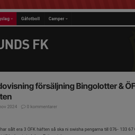
gslag
Gåfotboll
Camper
UNDS FK
ovisning försäljning Bingolotter & Ö
ten
nov 2024
0 kommentarer
 har sålt era 3 ÖFK häften så ska ni swisha pengarna till 076- 133 67 