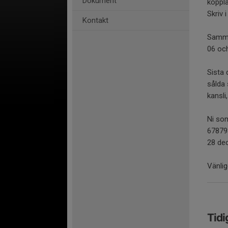
Dokument
koppla
Skriv 
Kontakt
Samma 
06 och
Sista 
sålda 
kansli
Ni som
678798
28 de
Vänlig
Tidi