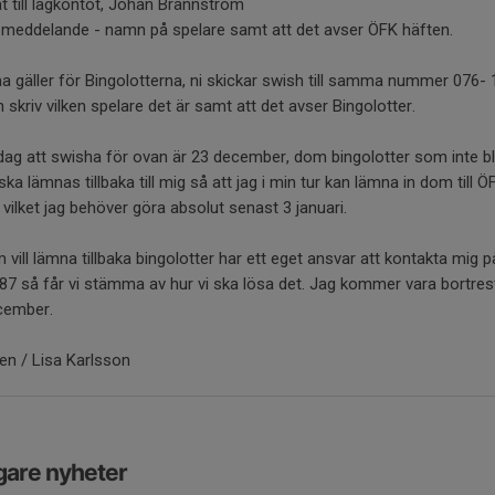
t till lagkontot, Johan Brännström
i meddelande - namn på spelare samt att det avser ÖFK häften.
gäller för Bingolotterna, ni skickar swish till samma nummer 076- 
 skriv vilken spelare det är samt att det avser Bingolotter.
dag att swisha för ovan är 23 december, dom bingolotter som inte bli
ska lämnas tillbaka till mig så att jag i min tur kan lämna in dom till Ö
, vilket jag behöver göra absolut senast 3 januari.
 vill lämna tillbaka bingolotter har ett eget ansvar att kontakta mig 
7 så får vi stämma av hur vi ska lösa det. Jag kommer vara bortres
cember.
en / Lisa Karlsson
gare nyheter