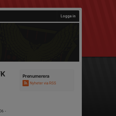
Logga in
FK
Prenumerera
Nyheter via RSS
06 -