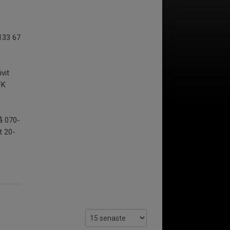
133 67
vit
FK
på 070-
t 20-