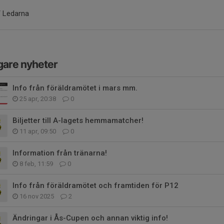
/ Ledarna
gare nyheter
Info från föräldramötet i mars mm.
25 apr, 20:38
0
Biljetter till A-lagets hemmamatcher!
11 apr, 09:50
0
Information från tränarna!
8 feb, 11:59
0
Info från föräldramötet och framtiden för P12
16 nov 2025
2
Ändringar i Ås-Cupen och annan viktig info!