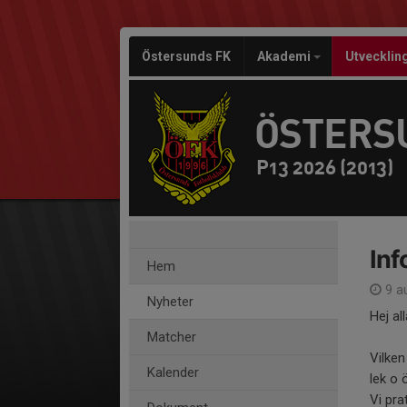
Östersunds FK
Akademi
Utvecklin
ÖSTERS
P13 2026 (2013)
Inf
Hem
9 a
Nyheter
Hej all
Matcher
Vilken
Kalender
lek o 
Vi pra