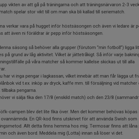
 upp vikten av att gå på träningarna och att träningsnärvaron 2-3 vec
match spelar stor vikt till om man ska bli kallad till seriematch.
na verkar vara på hugget inför höstsäsongen och även vi ledare är p
 att även ni föräldrar är pepp inför höstsäsongen.
denna säsong så behöver alla grupper (förutom ”min fotboll”) ligga li
es på grund av låg aktivitet. Vilket är jättetråkigt. Så inför varje bakni
jningstillfälle på våra matcher så kommer kallelse skickas ut till alla
rar.
u har vi inga pengar i lagkassan, vilket innebär att man får lägga ut f
lånbok vid t.ex. inköp av dryck, kaffe mm. till försäljning vid matcher
 tillbaka pengarna.
över vi sälja fika den 17/8 (enskild match) och den 23/8 (sammandr
 öfk-campen blev det lite fika över. Men det kommer behövas köpas 
t ovannämnda. En QR-kod finns utskrivet för att använda Swish som
ingsmetod. Allt detta finns hemma hos mig. Termosar finns att låna
in och även bord. Meddela mig (Lotta) innan så löser vi det.