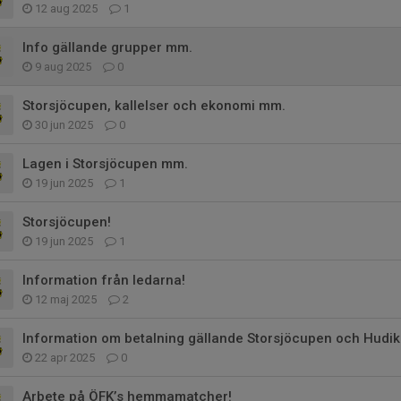
12 aug 2025
1
Info gällande grupper mm.
9 aug 2025
0
Storsjöcupen, kallelser och ekonomi mm.
30 jun 2025
0
Lagen i Storsjöcupen mm.
19 jun 2025
1
Storsjöcupen!
19 jun 2025
1
Information från ledarna!
12 maj 2025
2
Information om betalning gällande Storsjöcupen och Hudi
22 apr 2025
0
Arbete på ÖFK’s hemmamatcher!