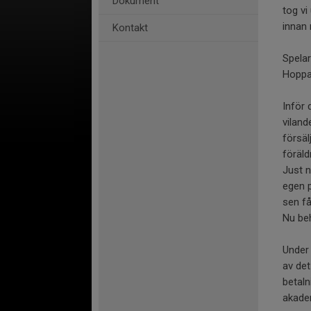
Dokument
tog vi
innan 
Kontakt
Spelar
Hoppas
Inför 
viland
försäl
föräld
Just n
egen p
sen få
Nu beh
Under
av de
betaln
akadem