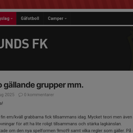
gslag
Gåfotboll
Camper
UNDS FK
o gällande grupper mm.
ug 2025
0 kommentarer
a!
 fin em/kväll grabbarna fick tillsammans idag. Mycket teori men även 
övningar för att ha lite roligt tillsammans och stärka lagkänslan.
tade om den nya spelformen 9mot9 samt vilka regler som gäller. På 