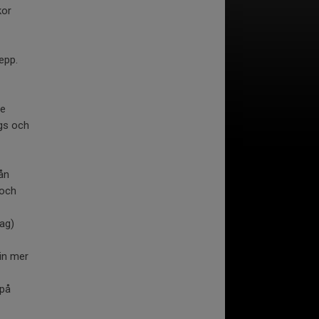
kor
epp.
te
ngs och
rån
 och
ag)
in mer
 på