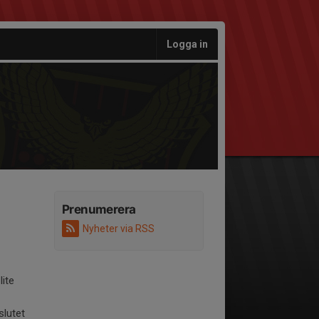
Logga in
Prenumerera
Nyheter via RSS
lite
slutet