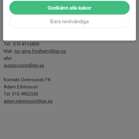
Wargentin i Östersund. Är du beredd att lägga ner mycket tid på
Godkänn alla kakor
skolan och din idrott är du varmt välkommen att söka NIU
fotboll. Ansökan gör du på www.jhff.se senast 1 december.
Bara nödvändiga
Kontakt
Tor-Arne Fredheim ( tjänstledig till 31/11
Tel: 076 8116800
Mail
tor-arne.fredheim@jgy.se
eller
gustav.norin@jgy.se
Kontakt Östersunds FK
Adam Edvinsson
Tel: 010 4902543
adam.edvinsson@jgy.se