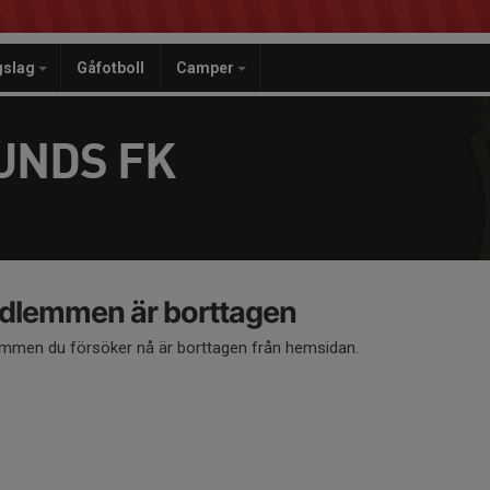
gslag
Gåfotboll
Camper
UNDS FK
dlemmen är borttagen
mmen du försöker nå är borttagen från hemsidan.