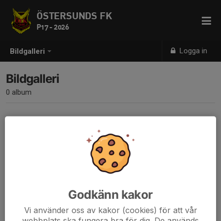
ÖSTERSUNDS FK
P17 - 2026
Logga in
Bildgalleri
Bildgalleri
0 album
Inga album skapade
Godkänn kakor
Vi använder oss av kakor (cookies) för att vår
webbplats ska fungera bra för dig. De används