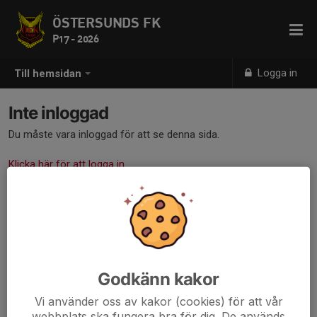
ÖSTERSUNDS FK
P17 - 2026
Logga in
Till hemsidan
Inte inloggad
Du måste vara inloggad för att se denna sida.
Klicka här för att logga in
Godkänn kakor
Vi använder oss av kakor (cookies) för att vår
webbplats ska fungera bra för dig. De används