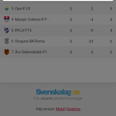
3. Ope IF U3
5
5
9
4. Myssjö-Ovikens IF P 2010-11
5
-4
4
5. IFK Lit P15
5
-9
4
6. Stuguns BK Roma
5
-33
0
7. Åre Slalomklubb P15 (P2011)
0
0
0
För
smarta
idrottsföreningar
Välj version:
Mobil
|
Desktop