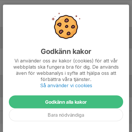
Ingen uppställning ifylld
Referat
Godkänn kakor
Vi använder oss av kakor (cookies) för att vår
Inget referat skrivet
webbplats ska fungera bra för dig. De används
även för webbanalys i syfte att hjälpa oss att
förbättra våra tjänster.
Så använder vi cookies
Tabell
Godkänn alla kakor
NaFu P15 JHFF Vår
M
+/-
P
Bara nödvändiga
1. Östersunds FK P15 2026
5
18
15
2. Öztersund Ungdom IF P2011
5
23
12