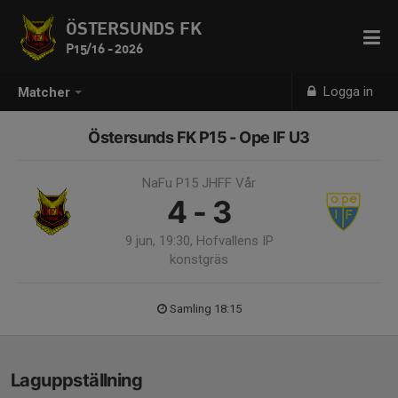
ÖSTERSUNDS FK
P15/16 - 2026
Logga in
Matcher
Östersunds FK P15 - Ope IF U3
NaFu P15 JHFF Vår
4 - 3
9 jun, 19:30, Hofvallens IP
konstgräs
Samling 18:15
Laguppställning