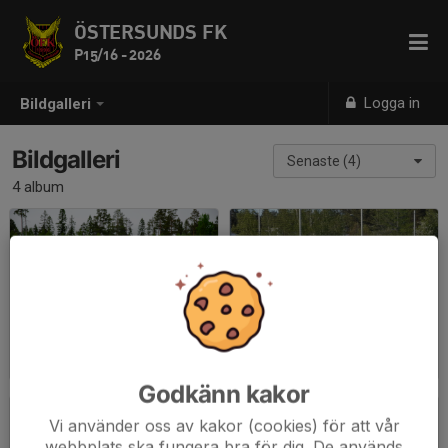
ÖSTERSUNDS FK
P15/16 - 2026
Logga in
Bildgalleri
Bildgalleri
Senaste (4)
4 album
15 juni 2025
29 maj 2025
2025-06-16
|
249 st
2025-06-11
|
51 st
Godkänn kakor
Vi använder oss av kakor (cookies) för att vår
webbplats ska fungera bra för dig. De används