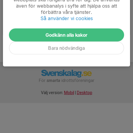
även för webbanalys i syfte att hjälpa oss att
förbättra våra tjänster.
Så använder vi cookies
ÖFK P15 - BIK
ÖFK- Öztersund 3/5
2025-05-25
|
192 st
2025-05-05
|
120 st
Godkänn alla kakor
Bara nödvändiga
För
smarta
idrottsföreningar
Välj version:
Mobil
|
Desktop