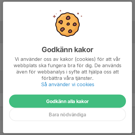
Ingen uppställning ifylld
Referat
Godkänn kakor
Inget referat skrivet
Vi använder oss av kakor (cookies) för att vår
webbplats ska fungera bra för dig. De används
även för webbanalys i syfte att hjälpa oss att
förbättra våra tjänster.
Så använder vi cookies
Tabell
Godkänn alla kakor
NaFu P15 JHFF Vår
M
+/-
P
1. Östersunds FK P15 2026
Bara nödvändiga
5
18
15
2. Öztersund Ungdom IF P2011
5
23
12