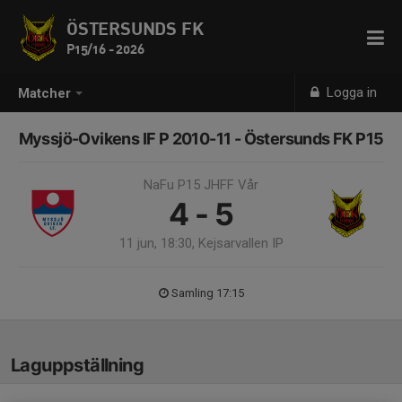
ÖSTERSUNDS FK
P15/16 - 2026
Logga in
Matcher
Myssjö-Ovikens IF P 2010-11 - Östersunds FK P15
NaFu P15 JHFF Vår
4 - 5
11 jun, 18:30, Kejsarvallen IP
Samling 17:15
Laguppställning