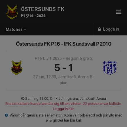
ÖSTERSUNDS FK
P15/16 - 2026
Logga in
Matcher
Östersunds FK P16 - IFK Sundsvall P2010
P16 Div.1 2026 - Region 6 grp 2
5 - 1
27 jun, 12:30, Jämtkraft Arena B-
plan
Samling 11:00, Omklädningsrum, Jämtkraft Arena
Endast kallade kunde anmäla sig till aktiviteten. 22 personer var kallade.
Logga in här
Våromgångens sista seriematch. Kom väl förberedd och påfylld med
energi! Det här blir kul!