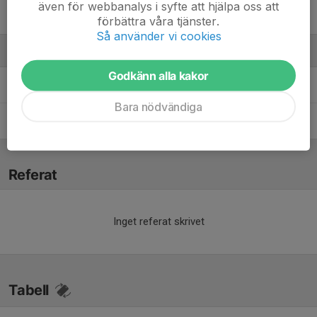
även för webbanalys i syfte att hjälpa oss att
Abel Zerit
förbättra våra tjänster.
Så använder vi cookies
Ledare
Godkänn alla kakor
Anna Nybond
Assisterande Tränare
Bara nödvändiga
Kasper Rosenlund Skjevik
Huvudtränare
Referat
Inget referat skrivet
Tabell