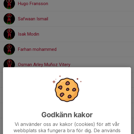
Hugo Fransson
Safwaan Ismail
Isak Modin
Farhan mohammed
Osman Arley Muñoz Vitery
Oliver Reidemar Moen
Folke Skoglund
Natnael Solomon
Godkänn kakor
Vi använder oss av kakor (cookies) för att vår
William Westerlund
webbplats ska fungera bra för dig. De används