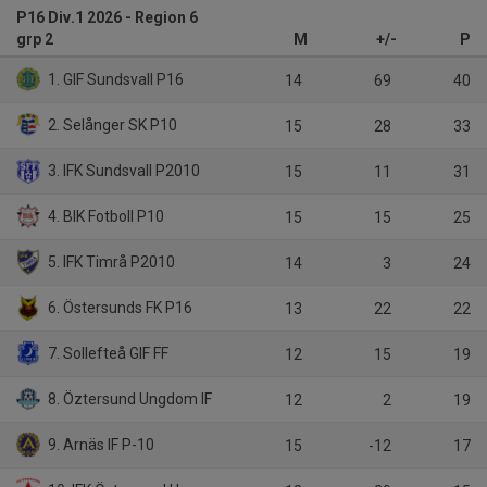
P16 Div.1 2026 - Region 6
grp 2
M
+/-
P
1. GIF Sundsvall P16
14
69
40
2. Selånger SK P10
15
28
33
3. IFK Sundsvall P2010
15
11
31
4. BIK Fotboll P10
15
15
25
5. IFK Timrå P2010
14
3
24
6. Östersunds FK P16
13
22
22
7. Sollefteå GIF FF
12
15
19
8. Öztersund Ungdom IF
12
2
19
9. Arnäs IF P-10
15
-12
17