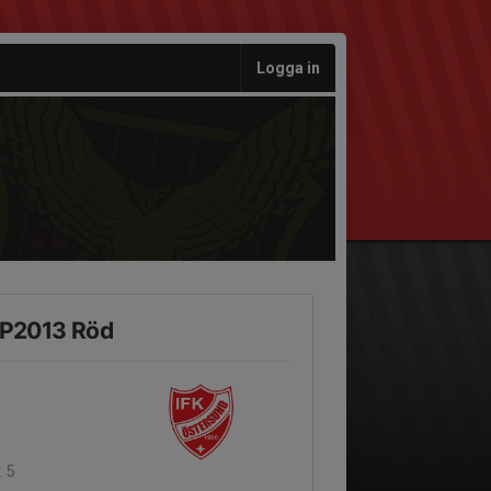
Logga in
 P2013 Röd
 5