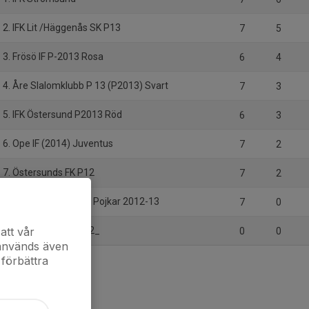
2. IFK Lit /Häggenås SK P13
7
5
3. Frösö IF P-2013 Rosa
6
4
4. Åre Slalomklubb P 13 (P2013) Svart
7
3
5. IFK Östersund P2013 Röd
6
3
6. Ope IF (2014) Juventus
7
2
7. Östersunds FK P12
7
2
8. Järpens IF P13-14 Pojkar 2012-13
7
0
9. Östersunds FK P12_
att vår
0
0
 används även
 förbättra