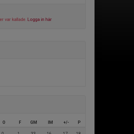
r var kallade.
Logga in här
O
F
GM
IM
+/-
P
0
1
33
16
17
18