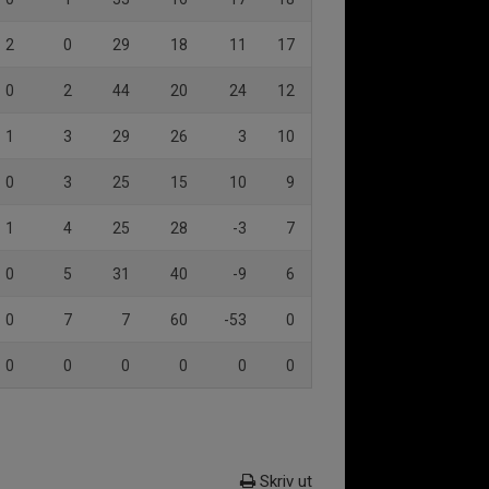
2
0
29
18
11
17
0
2
44
20
24
12
1
3
29
26
3
10
0
3
25
15
10
9
1
4
25
28
-3
7
0
5
31
40
-9
6
0
7
7
60
-53
0
0
0
0
0
0
0
Skriv ut