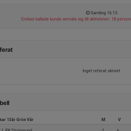
Samling 16:15
Endast kallade kunde anmäla sig till aktiviteten. 18 persone
ferat
Inget referat skrivet
bell
kar 13år Grön Vår
M
V
1. IFK Strömsund
7
6