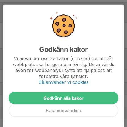
Referat
Inget referat skrivet
Godkänn kakor
Vi använder oss av kakor (cookies) för att vår
Tabell
webbplats ska fungera bra för dig. De används
även för webbanalys i syfte att hjälpa oss att
förbättra våra tjänster.
Pojkar 13år Grön Vår
M
+/-
P
Så använder vi cookies
1. IFK Strömsund
7
17
18
Godkänn alla kakor
2. IFK Lit /Häggenås SK P13
7
11
17
Bara nödvändiga
3. Frösö IF P-2013 Rosa
6
24
12
4. Åre Slalomklubb P 13 (P2013) Svart
7
3
10