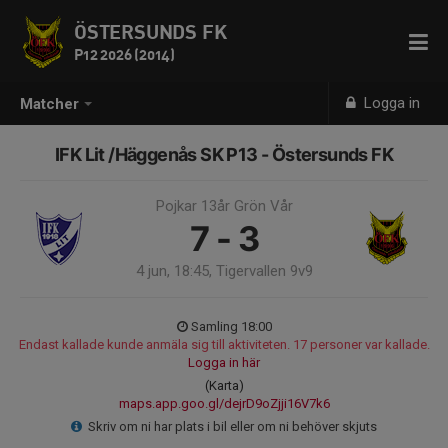
ÖSTERSUNDS FK
P12 2026 (2014)
Logga in
Matcher
IFK Lit /Häggenås SK P13 - Östersunds FK
Pojkar 13år Grön Vår
7 - 3
4 jun, 18:45, Tigervallen 9v9
Samling 18:00
Endast kallade kunde anmäla sig till aktiviteten. 17 personer var kallade.
Logga in här
(Karta)
maps.app.goo.gl/dejrD9oZjji16V7k6
Skriv om ni har plats i bil eller om ni behöver skjuts