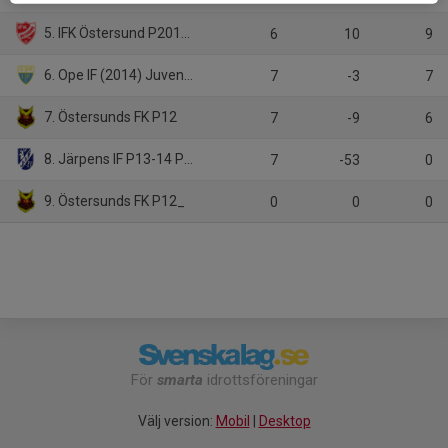
5. IFK Östersund P2013 Röd
6
10
9
6. Ope IF (2014) Juventus
7
-3
7
7. Östersunds FK P12
7
-9
6
8. Järpens IF P13-14 Pojkar 2012-13
7
-53
0
9. Östersunds FK P12_
0
0
0
För
smarta
idrottsföreningar
Välj version:
Mobil
|
Desktop