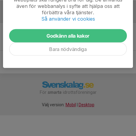
även för webbanalys i syfte att hjälpa oss att
förbättra våra tjänster.
Referat
Så använder vi cookies
Godkänn alla kakor
Inget referat skrivet
Bara nödvändiga
För
smarta
idrottsföreningar
Välj version:
Mobil
|
Desktop