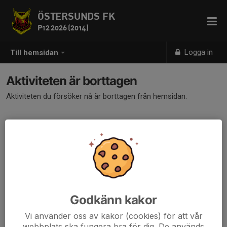
ÖSTERSUNDS FK
P12 2026 (2014)
Logga in
Till hemsidan
Aktiviteten är borttagen
Aktiviteten du försöker nå är borttagen från hemsidan.
Godkänn kakor
Vi använder oss av kakor (cookies) för att vår
webbplats ska fungera bra för dig. De används