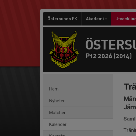
Östersunds FK
Akademi
Utvecklin
ÖSTERS
P12 2026 (2014)
Trä
Hem
Månd
Nyheter
Jämt
Matcher
Saml
Kalender
Träni