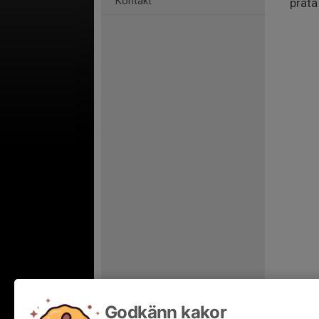
Kontakt
prata
Godkänn kakor