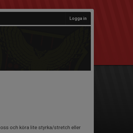
Logga in
oss och köra lite styrka/stretch eller