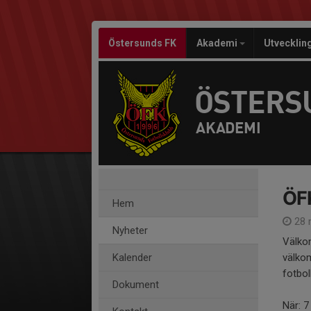
Östersunds FK
Akademi
Utvecklin
ÖSTERS
AKADEMI
ÖFK
Hem
28 m
Nyheter
Välkom
Kalender
välkom
fotbol
Dokument
När: 7 