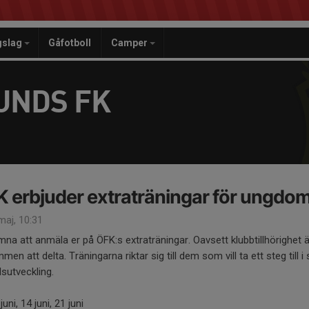
gslag
Gåfotboll
Camper
UNDS FK
 erbjuder extraträningar för ungdo
aj, 10:31
na att anmäla er på ÖFK:s extraträningar. Oavsett klubbtillhörighet 
men att delta. Träningarna riktar sig till dem som vill ta ett steg till i 
lsutveckling.
juni, 14 juni, 21 juni