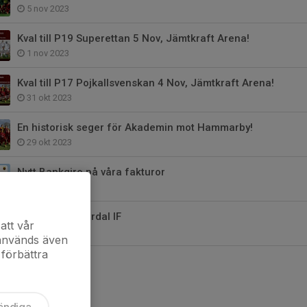
5 nov 2023
Kval till P19 Superettan 5 Nov, Jämtkraft Arena!
1 nov 2023
Kval till P17 Pojkallsvenskan 4 Nov, Jämtkraft Arena!
31 okt 2023
En historisk seger för Akademin mot Hammarby!
29 okt 2023
Nytt Bankgiro på våra fakturor
17 jul 2023
Borta mot Offerdal IF
att vår
29 jun 2023
 används även
 förbättra