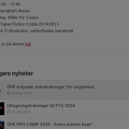
9:30 - 10:45
Jämtkraft Arena
ing: 450kr för 3 pass
 Pojkar/Flickor födda 2014/2015
: Fotbollsskor, vattenflaska, benskydd
 er på länken
här
gare nyheter
ÖFK erbjuder extraträningar för ungdomar
28 maj, 10:31
Uttagningsträningar till P15 2026
13 okt 2025
ÖFK PRO CAMP 2025 - Finns platser kvar!