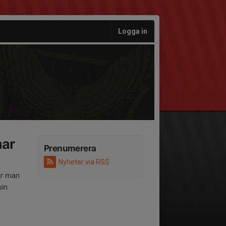
Logga in
mar
Prenumerera
Nyheter via RSS
är man
sin