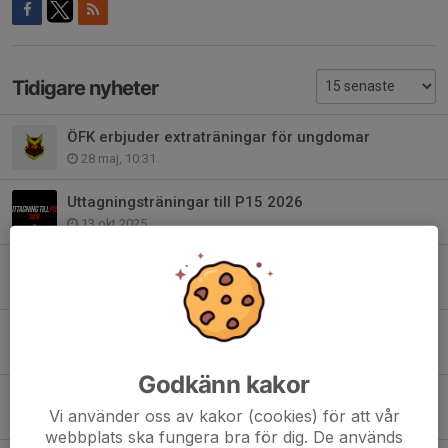
Tidigare nyheter
ÖFK erbjuder extraträningar för ungdomar
28 maj, 10:31
Uttagningsträningar till P15 2026
13 okt 2025
ÖFK PRO CAMP 2025 - Finns platser kvar!
1 jun 2025
ESEGS DEBUT BÄR ETT STARKT SYMBOLVÄRDE.
24 maj 2025
Godkänn kakor
Publikmatchen 2024
Vi använder oss av kakor (cookies) för att vår
2 sep 2024
webbplats ska fungera bra för dig. De används