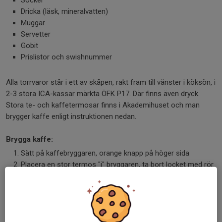
Dricka (läsk, mineralvatten)
Muggar
Servetter
Gobit
Prislistor och swishnummer
Alla torrvaror står i ett av skåpen, rakt fram till vänster i köksön, i
2-3 stora ICA-kassar märkta ÖFK P17. Där finns även dryck.
Stora te- och kaffetermosar finns i Akademihuset och man
brygger kaffe enligt instruktionen nedan.
Brygga kaffe:
Sätt på kaffebryggaren, orange knapp på höger sida
Placera en stor termos "i" bryggaren, ta bort locket med rör
Fyll ett kaffefilter med ca 4 stora mått kaffe (Filter och mått
finns i en rund kaklåda i köket, senast placerad ovanför
spisen)
Placera filtret i den silvriga hållaren, se till att det ligger rakt
Lyft på det svarta locket på toppen av kaffebryggaren