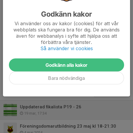
Häll i 2 liter vatten i toppen av kaffebryggaren
Godkänn kakor
Tryck på "play"-pilen
När kaffet runnit klart, sätt på locket och töm sumpen
Vi använder oss av kakor (cookies) för att vår
Brygg en kanna till
webbplats ska fungera bra för dig. De används
även för webbanalys i syfte att hjälpa oss att
förbättra våra tjänster.
Vid några som helst tveksamheter kontakta Lovisa (Vilde) 070-
Så använder vi cookies
8430921
Dela nyhet
Godkänn alla kakor
Bara nödvändiga
Tidigare nyheter
Uppdaterad fikalista P19 - 26
19 mar, 17:34
Föreningsdomarutbildning 23 maj kl 18-21:30
4 maj 2024