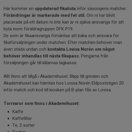
Här kommer en
uppdaterad fikalista
inför säsongens matcher.
Förändringar är markerade med fet stil.
Om ni har blivit
placerade på ett datum ni inte kan är ni själva ansvariga för att
byta inom föräldragruppen ÖFK P19.
De som är fikaansvariga förväntas att baka och ansvara för
fikaförsäljningen under matchen. Efter matchen behöver man
även städa undan och
kontakta Lovisa Norén om något
behöver inhandlas till nästa fikapass.
Pengarna från
försäljningen går till killarnas lagkassa.
Allt finns att tillgå i Akademihuset. Blipp till grinden och
Akademihuset kan hämtas hos Lovisa Norén Eldpoststigen 20
inför match och kod till kiosken på B-plan fås av Lovisa.
Torrvaror som finns i Akademihuset:
Kaffe
Kaffefilter
Te, 2 sorter
Socker