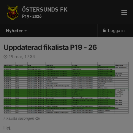
ÖSTERSUNDS FK
P19 - 2026
Logga in
Nyheter
Uppdaterad fikalista P19 - 26
19 mar, 17:34
Fikalista säsongen -26
Hej,