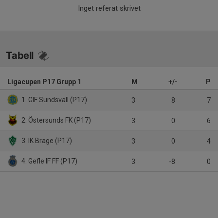
Inget referat skrivet
Tabell
Ligacupen P17 Grupp 1
M
+/-
P
1. GIF Sundsvall (P17)
3
8
7
2. Östersunds FK (P17)
3
0
6
3. IK Brage (P17)
3
0
4
4. Gefle IF FF (P17)
3
-8
0