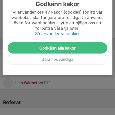
Godkänn kakor
2. Viggo Wärmefors
Vi använder oss av kakor (cookies) för att vår
webbplats ska fungera bra för dig. De används
Malte Öhrman
även för webbanalys i syfte att hjälpa oss att
förbättra våra tjänster.
17. Sigge Öhrnell
Så använder vi cookies
Ledare
Godkänn alla kakor
Paula Lundkvist Eiremo
Assisterande tränare
Bara nödvändiga
Lars Oscarsson
Huvudtränare P19
Lars Wärmefors
P19
Referat