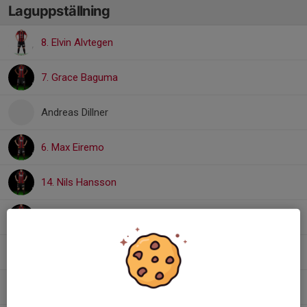
Laguppställning
8. Elvin Alvtegen
7. Grace Baguma
Andreas Dillner
6. Max Eiremo
14. Nils Hansson
21. Linné Nordquist
33. Vilde Norén
1. Magnus Olofsson