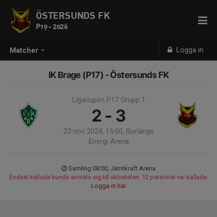
ÖSTERSUNDS FK
P19 - 2026
Logga in
Matcher
IK Brage (P17) - Östersunds FK
Ligacupen P17 Grupp 1
2 - 3
23 nov 2024, 15:00, Borlänge
Energi Arena
Samling 08:00, Jämtkraft Arena
Endast kallade kunde anmäla sig till aktiviteten. 12 personer var kallade.
Logga in här