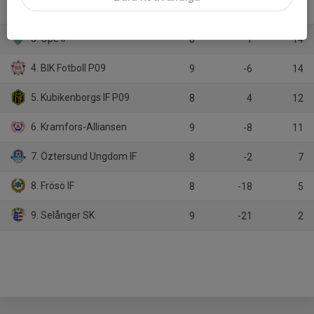
2. Friska Viljor-akademi FC P17/Friska viljor FC
9
12
21
3. Ope IF
8
1
14
4. BIK Fotboll P09
9
-6
14
5. Kubikenborgs IF P09
8
4
12
6. Kramfors-Alliansen
9
-8
11
7. Öztersund Ungdom IF
8
-2
7
8. Frösö IF
8
-18
5
9. Selånger SK
9
-21
2