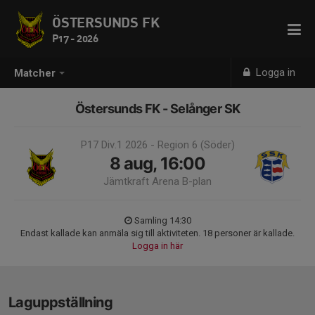
ÖSTERSUNDS FK
P17 - 2026
Logga in
Matcher
Östersunds FK - Selånger SK
P17 Div.1 2026 - Region 6 (Söder)
8 aug, 16:00
Jämtkraft Arena B-plan
Samling 14:30
Endast kallade kan anmäla sig till aktiviteten. 18 personer är kallade.
Logga in här
Laguppställning