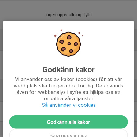
Ingen uppställning ifylld
Inför match
Inget skrivet
Godkänn kakor
Vi använder oss av kakor (cookies) för att vår
webbplats ska fungera bra för dig. De används
även för webbanalys i syfte att hjälpa oss att
Tabell
förbättra våra tjänster.
Så använder vi cookies
P17 Div.1 2026 - Region 6
(Söder)
M
+/-
P
Godkänn alla kakor
1. Östersunds FK P17
8
38
21
Bara nödvändiga