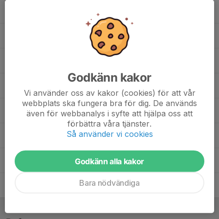
17. Wali Mohamad
18. Lore Beve
21. Niila Eriksson
Godkänn kakor
22. Truls Näslund
Vi använder oss av kakor (cookies) för att vår
webbplats ska fungera bra för dig. De används
25. Sigge Pettersson
även för webbanalys i syfte att hjälpa oss att
förbättra våra tjänster.
Så använder vi cookies
30. Vidar Hedlund
30. Simon Sjölund
, P15/16 - 2026
Godkänn alla kakor
Bara nödvändiga
Dante Eriksson
, P15/16 - 2026