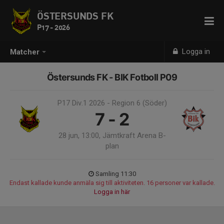
ÖSTERSUNDS FK
P17 - 2026
Logga in
Matcher
Östersunds FK - BIK Fotboll P09
P17 Div.1 2026 - Region 6 (Söder)
7 - 2
28 jun, 13:00, Jämtkraft Arena B-
plan
Samling 11:30
Endast kallade kunde anmäla sig till aktiviteten. 16 personer var kallade.
Logga in här