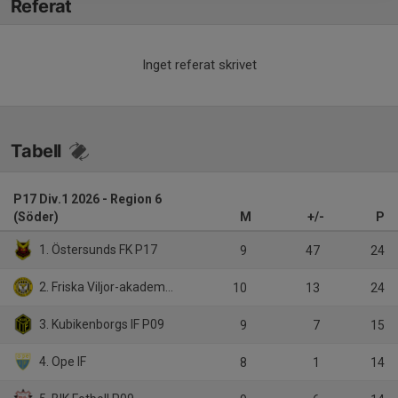
Referat
Inget referat skrivet
Tabell
P17 Div.1 2026 - Region 6
(Söder)
M
+/-
P
1. Östersunds FK P17
9
47
24
2. Friska Viljor-akademi FC P17/Friska viljor FC
10
13
24
3. Kubikenborgs IF P09
9
7
15
4. Ope IF
8
1
14