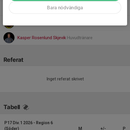
Bara nödvändiga
Martin Johansson
Målvaktstränare
Ola Karlsson
Lagledare
Kasper Rosenlund Skjevik
Huvudtränare
Referat
Inget referat skrivet
Tabell
P17 Div.1 2026 - Region 6
(Söder)
M
+/-
P