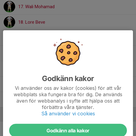
17. Wali Mohamad
18. Lore Beve
19. Daniel Smolak
21. Niila Eriksson
22. Truls Näslund
Godkänn kakor
25. Sigge Pettersson
Vi använder oss av kakor (cookies) för att vår
webbplats ska fungera bra för dig. De används
30. Vidar Hedlund
även för webbanalys i syfte att hjälpa oss att
förbättra våra tjänster.
Så använder vi cookies
Ledare
Pether Andersson
Lagledare
Godkänn alla kakor