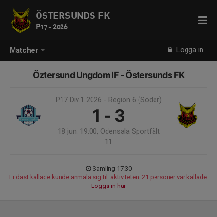
ÖSTERSUNDS FK
P17 - 2026
Logga in
Matcher
Öztersund Ungdom IF - Östersunds FK
P17 Div.1 2026 - Region 6 (Söder)
1 - 3
18 jun, 19:00, Odensala Sportfält
11
Samling 17:30
Endast kallade kunde anmäla sig till aktiviteten. 21 personer var kallade.
Logga in här