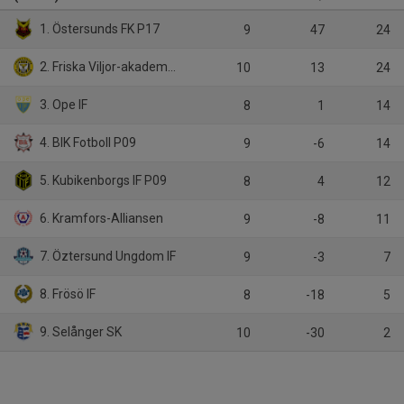
1. Östersunds FK P17
9
47
24
2. Friska Viljor-akademi FC P17/Friska viljor FC
10
13
24
3. Ope IF
8
1
14
4. BIK Fotboll P09
9
-6
14
5. Kubikenborgs IF P09
8
4
12
6. Kramfors-Alliansen
9
-8
11
7. Öztersund Ungdom IF
9
-3
7
8. Frösö IF
8
-18
5
9. Selånger SK
10
-30
2