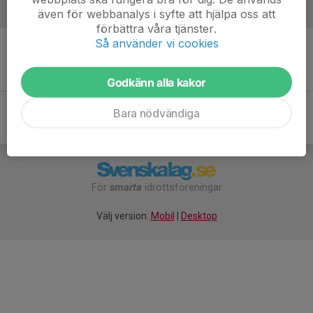
Referat
även för webbanalys i syfte att hjälpa oss att
förbättra våra tjänster.
Så använder vi cookies
Inget referat skrivet
Godkänn alla kakor
Bara nödvändiga
För
smarta
idrottsföreningar
Välj version:
Mobil
|
Desktop