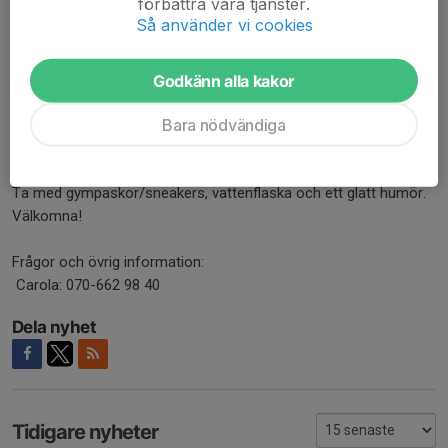
förbättra våra tjänster.
och även träffa nya bekantskaper.
Så använder vi cookies
Tid:
Fredagar 10:45
Samling
10:30
Godkänn alla kakor
Plats: Exercishallen, Östersund
Bara nödvändiga
Intresseanmälan:
Anmälningsformulär
Ta med gympaskor/sneakers, vattenflaska och ett glatt humör.
Välkomna!
Frågor och övrig information:
Carola: 070-662 98 40
Dela nyhet
Tidigare nyheter