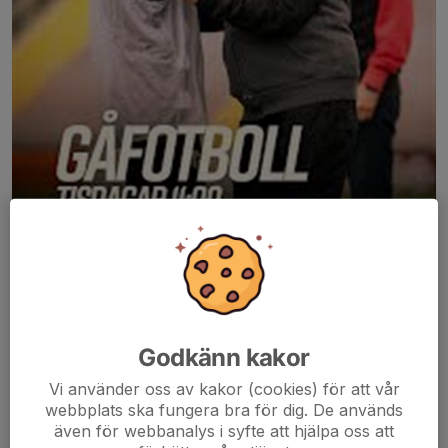
Östersunds Fotbollsklubb kör
gåfotboll,
en skonsam, rolig och
Godkänn kakor
social aktivitet både för män och kvinnor. Träningen kräver ingen
Vi använder oss av kakor (cookies) för att vår
tidigare fotbollsbakgrund.
webbplats ska fungera bra för dig. De används
även för webbanalys i syfte att hjälpa oss att
Gåfotboll
är ett initiativ för att skapa mer rörelse bland seniorer