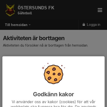
ÖSTERSUNDS FK
Gåfotboll
Logga in
Till hemsidan
Aktiviteten är borttagen
Aktiviteten du försöker nå är borttagen från hemsidan.
Godkänn kakor
Vi använder oss av kakor (cookies) för att vår
webbplats ska fungera bra för dig. De används