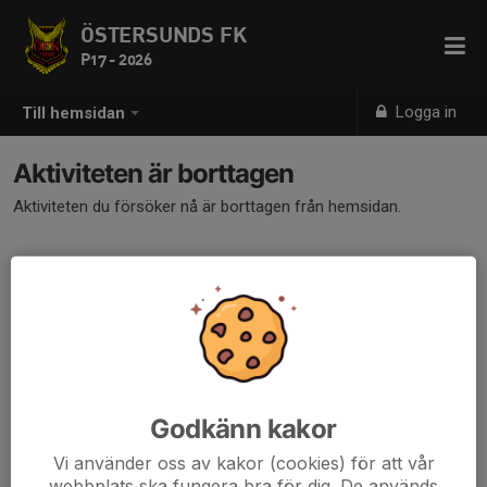
ÖSTERSUNDS FK
P17 - 2026
Logga in
Till hemsidan
Aktiviteten är borttagen
Aktiviteten du försöker nå är borttagen från hemsidan.
Godkänn kakor
Vi använder oss av kakor (cookies) för att vår
webbplats ska fungera bra för dig. De används