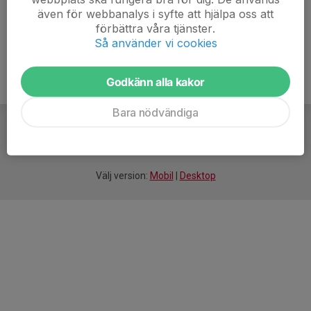
även för webbanalys i syfte att hjälpa oss att
7. Offerdals IF Pojkar 12
0
0
0
förbättra våra tjänster.
Så använder vi cookies
Godkänn alla kakor
Bara nödvändiga
För
smarta
idrottsföreningar
Välj version:
Mobil
|
Desktop