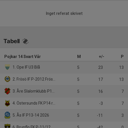
Inget referat skrivet
Tabell
Pojkar 14 Svart Vår
M
+/-
P
1. Ope IF U3 Blå
5
23
13
2. Frösö IF P-2012 Frösö IF P12 Svart
5
17
13
3. Åre Slalomklubb P14 (P2012)
5
16
7
4. Östersunds FK P14 röd
5
-3
7
5. Ås IF P13-14 2026
5
-11
3
6. Brunflo FK P-11/12
5
-42
0