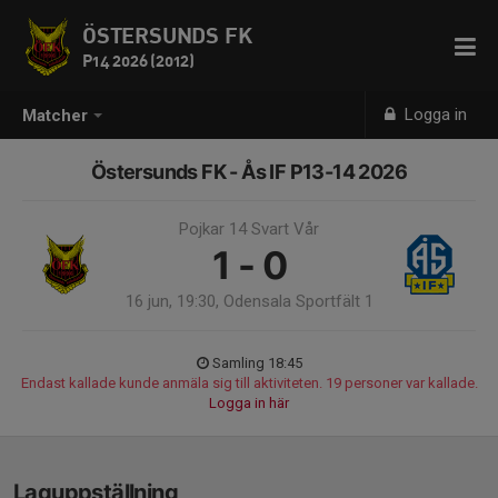
ÖSTERSUNDS FK
P14 2026 (2012)
Logga in
Matcher
Östersunds FK - Ås IF P13-14 2026
Pojkar 14 Svart Vår
1 - 0
16 jun, 19:30, Odensala Sportfält 1
Samling 18:45
Endast kallade kunde anmäla sig till aktiviteten. 19 personer var kallade.
Logga in här
Laguppställning