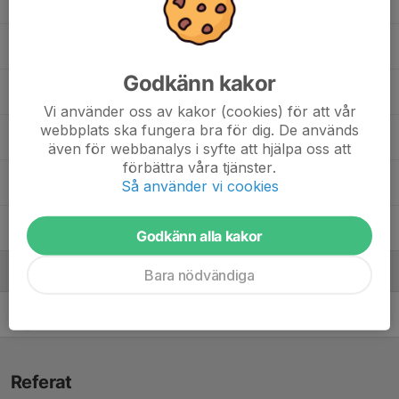
Otto Karlberg
Sixten Palmgren
Godkänn kakor
Viggo Ernback Bergman
Vi använder oss av kakor (cookies) för att vår
webbplats ska fungera bra för dig. De används
Vinnie blick
även för webbanalys i syfte att hjälpa oss att
förbättra våra tjänster.
30. Vumya Tanda
Så använder vi cookies
Zaid Ramadan
Godkänn alla kakor
Ledare
Bara nödvändiga
Erik Palmgren
Tränare
Referat