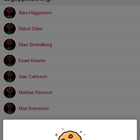
Alex Häggström
Ebbot Ödén
Elias Strandberg
Esael Kesete
Isac Carlsson
Mattias Persson
Max Svensson
Mirvan Ahmad