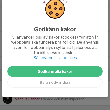
Milan Keita Edvall
Mirvan Ahmad
Otto Karlberg
Godkänn kakor
Vi använder oss av kakor (cookies) för att vår
Vinnie blick
webbplats ska fungera bra för dig. De används
även för webbanalys i syfte att hjälpa oss att
30. Vumya Tanda
förbättra våra tjänster.
Så använder vi cookies
Zaid Ramadan
Godkänn alla kakor
Ledare
Bara nödvändiga
Charlotta Persson
Laganknuten/Tränare
Magnus Lanner
Tränare och kontaktperson