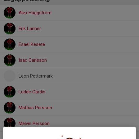
Alex Häggström
Erik Lanner
Esael Kesete
Isac Carlsson
Leon Pettermark
Ludde Gärdin
Mattias Persson
Melvin Persson