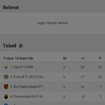
Referat
Inget referat skrivet
Tabell
Pojkar 14 Svart Vår
M
+/-
P
1. Ope IF U3 Blå
5
23
13
2. Frösö IF P-2012 Frösö IF P12 Svart
5
17
13
3. Åre Slalomklubb P14 (P2012)
5
16
7
4. Östersunds FK P14 röd
5
-3
7