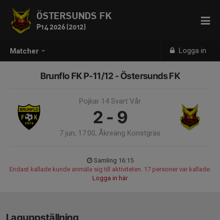
ÖSTERSUNDS FK
P14 2026 (2012)
Logga in
Matcher
Brunflo FK P-11/12 - Östersunds FK
Pojkar 14 Svart Vår
2 - 9
7 jun, 17:00, Åkreäng Konstgräs
Samling 16:15
Endast kallade kunde anmäla sig till aktiviteten. 17 personer var kallade.
Logga in här
Laguppställning