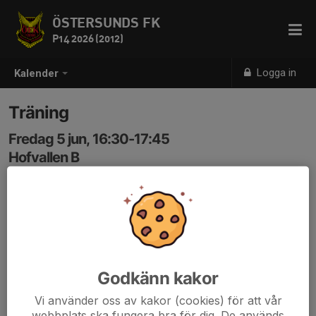
ÖSTERSUNDS FK
P14 2026 (2012)
Logga in
Kalender
Träning
Fredag 5 jun, 16:30-17:45
Hofvallen B
Samling: 16:25, Hofvallen B
Godkänn kakor
Vi använder oss av kakor (cookies) för att vår
webbplats ska fungera bra för dig. De används