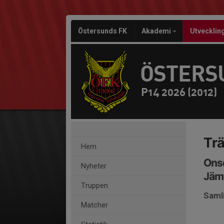
Östersunds FK
Akademi
Utvecklin
ÖSTERS
P14 2026 (2012)
Tr
Hem
Onsd
Nyheter
Jämt
Truppen
Samli
Matcher