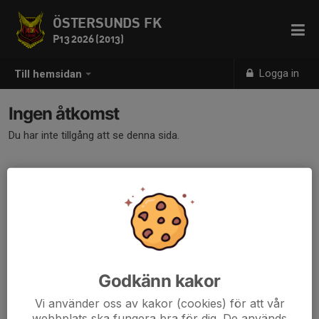
ÖSTERSUNDS FK
P13 2026 (2013)
Logga in
Till hemsidan
Ingen åtkomst
Du har inte tillgång att se denna sida.
Godkänn kakor
Vi använder oss av kakor (cookies) för att vår
webbplats ska fungera bra för dig. De används