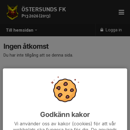
ÖSTERSUNDS FK
P13 2026 (2013)
Logga in
Till hemsidan
Ingen åtkomst
Du har inte tillgång att se denna sida.
Godkänn kakor
Vi använder oss av kakor (cookies) för att vår
webbplats ska fungera bra för dig. De används