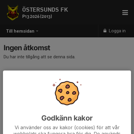
ÖSTERSUNDS FK
P13 2026 (2013)
Logga in
Till hemsidan
Ingen åtkomst
Du har inte tillgång att se denna sida.
Godkänn kakor
Vi använder oss av kakor (cookies) för att vår
webbplats ska fungera bra för dig. De används