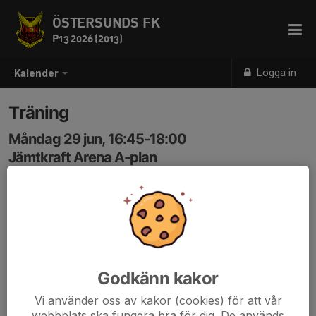
ÖSTERSUNDS FK
P13 2026 (2013)
Logga in
Kalender
Träning
Måndag 29 jun, 16:45-18:00
Jämtkraft Arena A-plan
Samling: 16:40
Godkänn kakor
Vi använder oss av kakor (cookies) för att vår
webbplats ska fungera bra för dig. De används