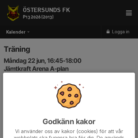
ÖSTERSUNDS FK
P13 2026 (2013)
Logga in
Kalender
Träning
Måndag 22 jun, 16:45-18:00
Jämtkraft Arena A-plan
Samling: 16:40
Godkänn kakor
Vi använder oss av kakor (cookies) för att vår
webbplats ska fungera bra för dig. De används