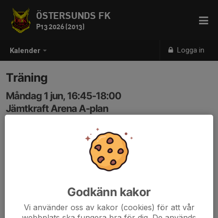
ÖSTERSUNDS FK
P13 2026 (2013)
Logga in
Kalender
Träning
Måndag 1 jun, 16:45-18:00
Jämtkraft Arena A-plan
Samling: 16:40
Godkänn kakor
Vi använder oss av kakor (cookies) för att vår
webbplats ska fungera bra för dig. De används