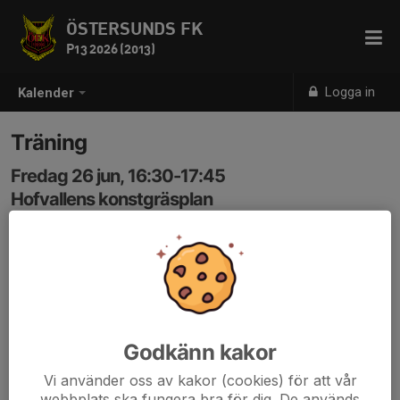
ÖSTERSUNDS FK
P13 2026 (2013)
Logga in
Kalender
Träning
Fredag 26 jun, 16:30-17:45
Hofvallens konstgräsplan
Samling: 16:25
Godkänn kakor
Vi använder oss av kakor (cookies) för att vår
webbplats ska fungera bra för dig. De används