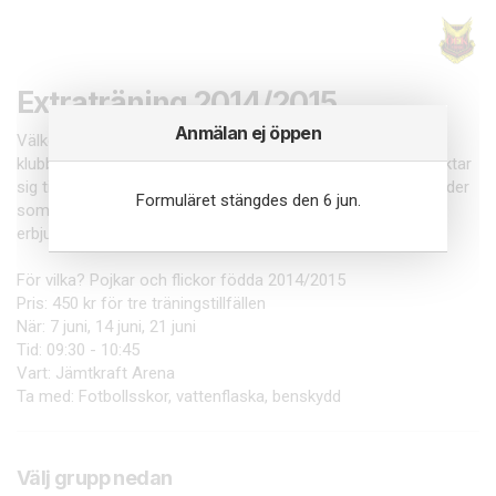
Extraträning 2014/2015
Anmälan ej öppen
Välkomna att anmäla er på ÖFK:s extraträningar. Oavsett
klubbtillhörighet är man välkommen att delta. Träningarna riktar
sig till dem som vill ta ett steg till i sin fotbollsutveckling. Under
Formuläret stängdes den 6 jun.
sommaren och hösten kommer ÖFK inleda sin satsning att
erbjuda extra träningstillfällen.
För vilka? Pojkar och flickor födda 2014/2015
Pris: 450 kr för tre träningstillfällen
När: 7 juni, 14 juni, 21 juni
Tid: 09:30 - 10:45
Vart: Jämtkraft Arena
Ta med: Fotbollsskor, vattenflaska, benskydd
Välj grupp nedan